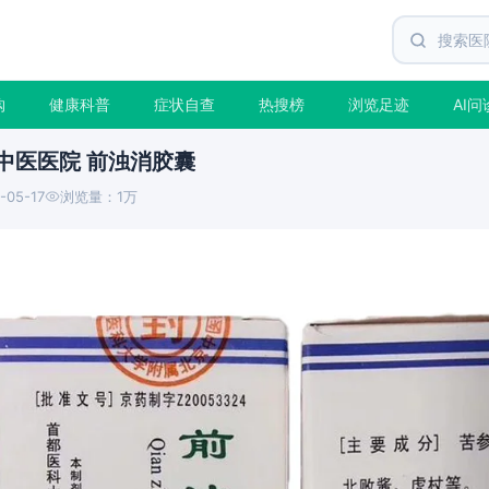
购
健康科普
症状自查
热搜榜
浏览足迹
AI问
中医医院 前浊消胶囊
-05-17
浏览量：1万