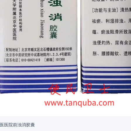
医医院前浊消胶囊