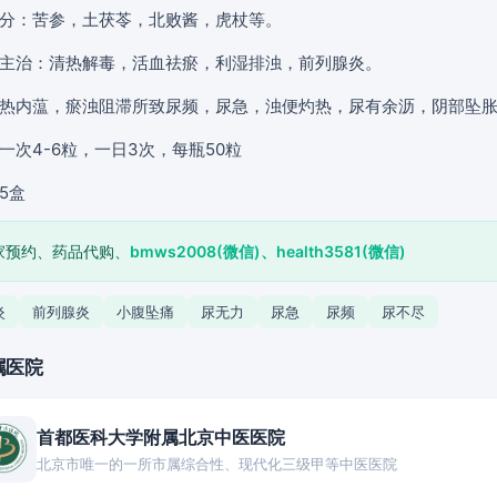
分：苦参，土茯苓，北败酱，虎杖等。
主治：清热解毒，活血祛瘀，利湿排浊，前列腺炎。
热内蕰，瘀浊阻滞所致尿频，尿急，浊便灼热，尿有余沥，阴部坠
一次4-6粒，一日3次，每瓶50粒
5盒
家预约、药品代购、
bmws2008(微信)、health3581(微信)
炎
前列腺炎
小腹坠痛
尿无力
尿急
尿频
尿不尽
属医院
首都医科大学附属北京中医医院
北京市唯一的一所市属综合性、现代化三级甲等中医医院