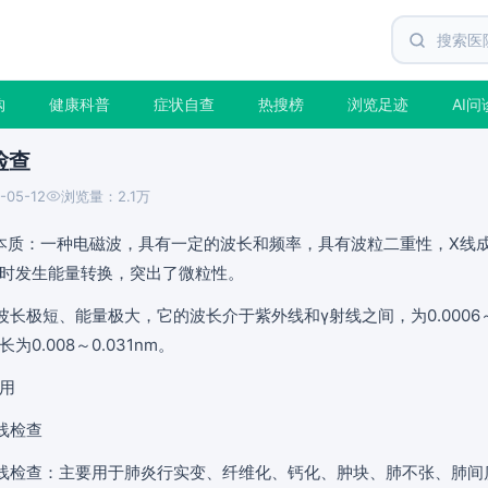
购
健康科普
症状自查
热搜榜
浏览足迹
AI问
检查
-05-12
浏览量：2.1万
本质：一种电磁波，具有一定的波长和频率，具有波粒二重性，X线
时发生能量转换，突出了微粒性。
波长极短、能量极大，它的波长介于紫外线和γ射线之间，为0.0006～
为0.008～0.031nm。
用
线检查
线检查：主要用于肺炎行实变、纤维化、钙化、肿块、肺不张、肺间