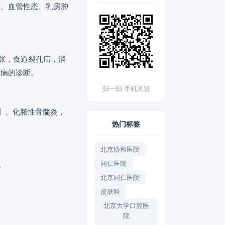
脏、血管性态、乳房肿
张，食道裂孔疝，消
虫病的诊断。
扫一扫 手机浏览
] 、化脓性骨髓炎，
热门标签
北京协和医院
同仁医院
。
北京同仁医院
皮肤科
北京大学口腔医
院