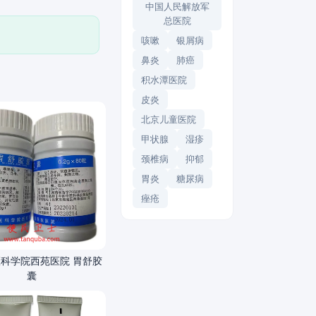
中国人民解放军
总医院
咳嗽
银屑病
鼻炎
肺癌
积水潭医院
皮炎
北京儿童医院
甲状腺
湿疹
颈椎病
抑郁
胃炎
糖尿病
痤疮
科学院西苑医院 胃舒胶
囊