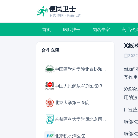
便民卫士
专家预约 · 药品代购
首页
医院挂号
知名专家
药品代
X线
合作医院
2022
x线的
中国医学科学院北京协和医院
互作用
中国人民解放军总医院(301医院)
X线的
用的波长
北京大学第三医院
广泛应
首都医科大学附属北京同仁医院
胸部X
胸部X
北京积水潭医院